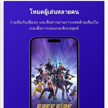
โหมดผู้เล่นหลายคน
ร่วมทีมกับเพื่อนๆ และสื่อสารผ่านการแชทด้วยเสียงใน
เกมเพื่อการเล่นเกมเชิงกลยุทธ์