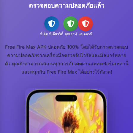
ตรวจสอบความปลอดภัยแล้ว
ซีเอ็ม ซีเคียวริตี้
ลุคเอาท์
แมคอาฟี
Free Fire Max APK ปลอดภัย 100% โดยได้รับการตรวจสอบ
ความปลอดภัยจากเครื่องมือตรวจจับไวรัสและมัลแวร์หลาย
ตัว คุณยังสามารถสแกนทุกการอัปเดตผ่านแพลตฟอร์มเหล่านี้
และสนุกกับ Free Fire Max ได้อย่างไร้กังวล!