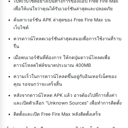
ไปที่เว็บไซต์อย่างเป็นทางการของแอป Free Fire Max
เพื่อให้แน่ใจว่าคุณได้รับเวอร์ชันล่าสุดและปลอดภัย
ค้นหาเวอร์ชัน APK ล่าสุดของ Free Fire Max บน
เว็บไซต์
ควรดาวน์โหลดเวอร์ชันล่าสุดเสมอเพื่อการใช้งานที่ราบ
รื่น
เมื่อพบเวอร์ชันที่ต้องการ ให้กดปุ่มดาวน์โหลดเพื่อ
ดาวน์โหลดไฟล์ขนาดประมาณ 400MB
ความเร็วในการดาวน์โหลดขึ้นอยู่กับอินเทอร์เน็ตของ
คุณ รอจนกว่าจะเสร็จสิ้น
หลังจากดาวน์โหลด APK แล้ว อาจต้องไปที่การตั้งค่า
และเปิดตัวเลือก “Unknown Sources” เพื่อทำการติดตั้ง
ติดตั้งและเปิด Free Fire Max หลังติดตั้งเสร็จ