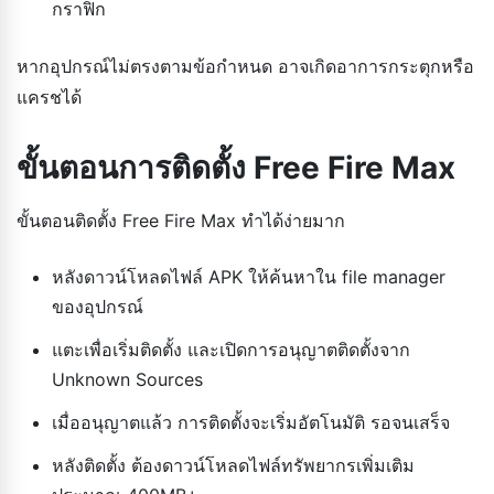
กราฟิก
หากอุปกรณ์ไม่ตรงตามข้อกำหนด อาจเกิดอาการกระตุกหรือ
แครชได้
ขั้นตอนการติดตั้ง Free Fire Max
ขั้นตอนติดตั้ง Free Fire Max ทำได้ง่ายมาก
หลังดาวน์โหลดไฟล์ APK ให้ค้นหาใน file manager
ของอุปกรณ์
แตะเพื่อเริ่มติดตั้ง และเปิดการอนุญาตติดตั้งจาก
Unknown Sources
เมื่ออนุญาตแล้ว การติดตั้งจะเริ่มอัตโนมัติ รอจนเสร็จ
หลังติดตั้ง ต้องดาวน์โหลดไฟล์ทรัพยากรเพิ่มเติม