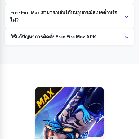
บริการการเล่นเกมเพื่อประสบการณ์การเล่น Battle Royale ที่
ใช่ Free Fire Max สามารถดาวน์โหลดและเล่นได้ฟรี แต่มีการ
Free Fire Max สามารถเล่นได้บนอุปกรณ์สเปคต่ำหรือ
สนุกยิ่งขึ้น
ซื้อในเกม เช่น สกิน ตัวละคร และอาวุธ
ไม่?
Free Fire Max เวอร์ชันดาวน์โหลดนั้นได้รับการปรับแต่งมา
วิธีแก้ปัญหาการติดตั้ง Free Fire Max APK
เป็นอย่างดี แต่จะเล่นได้ดีที่สุดบนอุปกรณ์ที่มี RAM อย่างน้อย
2GB และโปรเซสเซอร์แบบ quad-core เพื่อให้มั่นใจได้ว่าจะ
ตรวจสอบให้แน่ใจว่ามีพื้นที่จัดเก็บเพียงพอสำหรับเรียกใช้ไฟล์
ไม่มีอาการกระตุก
เปิดใช้งาน "แหล่งที่ไม่รู้จัก" จากการตั้งค่าของอุปกรณ์ และ
ดาวน์โหลด APK จากแหล่งที่เชื่อถือได้เพื่อหลีกเลี่ยงข้อผิดพลาด
ใดๆ