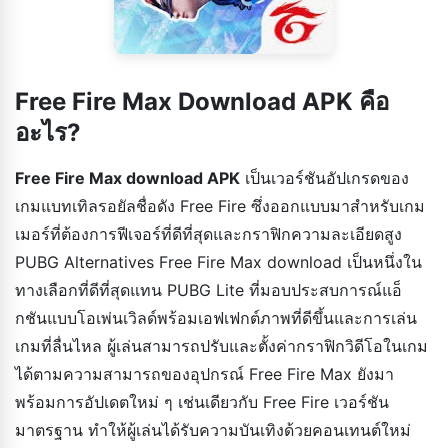
Free Fire Max Download APK คือ
อะไร?
Free Fire Max download APK
เป็นเวอร์ชันอัปเกรดของ
เกมแบทเทิลรอยัลชื่อดัง Free Fire ซึ่งออกแบบมาสำหรับเกม
เมอร์ที่ต้องการฟีเจอร์ที่ดีที่สุดและกราฟิกความละเอียดสูง
PUBG Alternatives Free Fire Max download เป็นหนึ่งใน
ทางเลือกที่ดีที่สุดแทน PUBG Lite ที่มอบประสบการณ์แอ็
กชันแบบโอเพ่นเวิลด์พร้อมเอฟเฟกต์ภาพที่ดีขึ้นและการเล่น
เกมที่ลื่นไหล ผู้เล่นสามารถปรับและตั้งค่ากราฟิกวิดีโอในเกม
ได้ตามความสามารถของอุปกรณ์ Free Fire Max ยังมา
พร้อมการอัปเดตใหม่ ๆ เช่นเดียวกับ Free Fire เวอร์ชัน
มาตรฐาน ทำให้ผู้เล่นได้รับความบันเทิงด้วยคอนเทนต์ใหม่